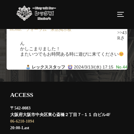
コ
ン
サイド
テ
ン
HOME
›
フォーラム
›
来店掲示板
›
返信先: 来店掲示板
>>43
ツ
Rさ
ん
へ
かしこまりました！
ス
またいつでもお時間ある時に遊びに来てください
キ
レックススタッフ
2024/3/13/(水) 17:15
No.44
ッ
プ
ACCESS
〒542-0083
大阪府大阪市中央区東心斎橋２丁目７−１１ 白ビル4F
06-6210-1094
20:00-Last