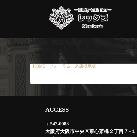
コ
ン
テ
ン
ツ
返信先: 来店掲示板
へ
ス
キ
HOME
›
フォーラム
›
来店掲示板
›
返信先: 来店掲示
ッ
プ
ACCESS
〒542-0083
大阪府大阪市中央区東心斎橋２丁目７−１