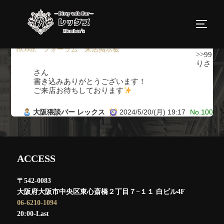
コ
ン
サイド
テ
ン
HOME
›
フォーラム
›
来店掲示板
›
返信先: 来店掲示板
>>99
ツ
りさ
さん
へ
書き込みありがとうございます！
ス
ご来店お待ちしております
キ
大阪猥談バー レックス
2024/5/20/(月) 19:17
No.100
ッ
プ
ACCESS
〒542-0083
大阪府大阪市中央区東心斎橋２丁目７−１１ 白ビル4F
06-6210-1094
20:00-Last