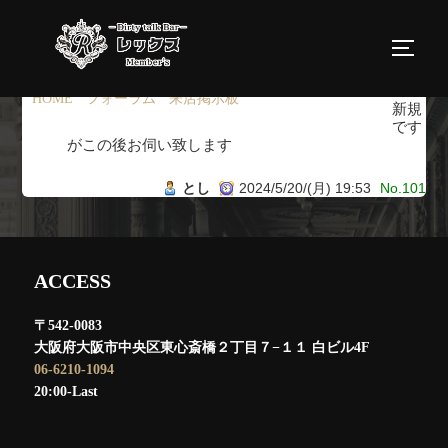
コ
ン
サイド
テ
ン
HOME
›
フォーラム
›
来店掲示板
›
返信先: 来店掲示板
新規
ツ
です
がこの後お伺い致します
へ
ス
とし
2024/5/20/(月) 19:53
No.101
キ
ッ
プ
ACCESS
〒542-0083
大阪府大阪市中央区東心斎橋２丁目７−１１ 白ビル4F
06-6210-1094
20:00-Last