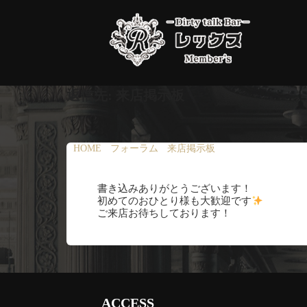
コ
ン
テ
ン
ツ
返信先: 来店掲示板
へ
ス
キ
HOME
›
フォーラム
›
来店掲示板
›
返信先: 来店掲示
ッ
プ
書き込みありがとうございます！
初めてのおひとり様も大歓迎です
ご来店お待ちしております！
ACCESS