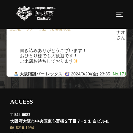
コ
ン
サイド
テ
ン
HOME
›
フォーラム
›
来店掲示板
›
返信先: 来店掲示板
ナオ
ツ
さん
へ
書き込みありがとうございます！
ス
おひとり様でも大歓迎です！
ご来店お待ちしております
キ
ッ
大阪猥談バー レックス
2024/9/20/(金) 23:35
No.171
プ
ACCESS
〒542-0083
大阪府大阪市中央区東心斎橋２丁目７−１１ 白ビル4F
06-6210-1094