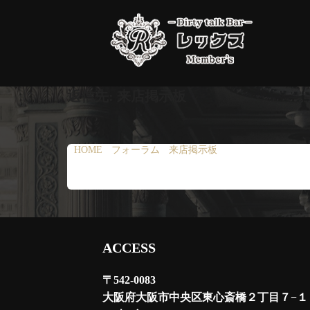
コ
ン
テ
ン
ツ
返信先: 来店掲示板
へ
ス
キ
HOME
›
フォーラム
›
来店掲示板
›
返信先: 来店掲示
ッ
プ
ACCESS
〒542-0083
大阪府大阪市中央区東心斎橋２丁目７−１