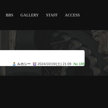
BBS
GALLERY
STAFF
ACCESS
ルカシー
2024/10/19/(土) 21:09
No.188