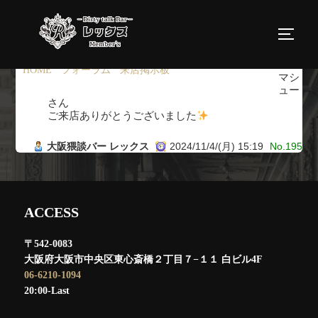
コ
ン
サイド
テ
ン
HOME
›
フォーラム
›
来店掲示板
›
返信先: 来店掲示板
マシ
ツ
ュー
さん
へ
ご来店ありがとうございました
ス
大阪猥談バー レックス
2024/11/4/(月) 15:19
No.195
キ
ッ
プ
ACCESS
〒542-0083
大阪府大阪市中央区東心斎橋２丁目７−１１ 白ビル4F
06-6210-1094
20:00-Last