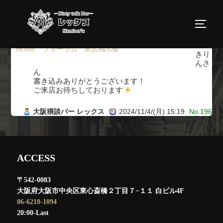
コ
ン
サイド
テ
ン
HOME
›
フォーラム
›
来店掲示板
›
返信先: 来店掲示板
きり
ツ
んさ
ん
へ
書き込みありがとうございます！
ス
ご来店お待ちしております
キ
大阪猥談バー レックス
2024/11/4/(月) 15:19
No.196
ッ
プ
ACCESS
〒542-0083
大阪府大阪市中央区東心斎橋２丁目７−１１ 白ビル4F
06-6210-1094
20:00-Last