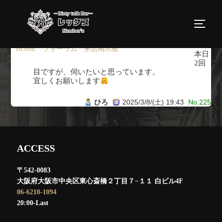
コ
ン
サイド
テ
ン
HOME
›
フォーラム
›
来店掲示板
›
返信先: 来店掲示板
本日
ツ
2回
目ですが、伺いたいと思っています。
へ
宜しくお願いします
ス
ひろ
2025/3/8/(土) 19:43
No.225
キ
ッ
プ
ACCESS
〒542-0083
大阪府大阪市中央区東心斎橋２丁目７−１１ 白ビル4F
06-6210-1094
20:00-Last