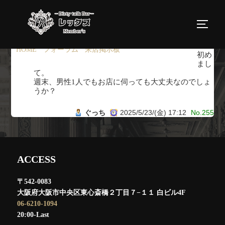
コ
ン
サイド
テ
ン
HOME
›
フォーラム
›
来店掲示板
›
返信先: 来店掲示板
初め
ツ
まし
て。
へ
週末、男性1人でもお店に伺っても大丈夫なのでしょ
ス
うか？
キ
ぐっち
2025/5/23/(金) 17:12
No.255
ッ
プ
ACCESS
〒542-0083
大阪府大阪市中央区東心斎橋２丁目７−１１ 白ビル4F
06-6210-1094
20:00-Last